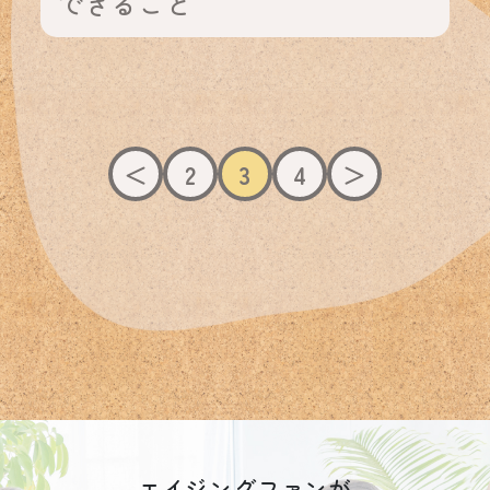
できること
＜
2
3
4
＞
エイジングファンが