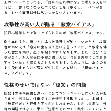
上のペン一つとっても、「誰かの忘れ物かな」と考える人もい
れば、「書けなくなったゴミだ」と受け取る人、「ペンがあ
る」という事実以外は思いつかない人もいます。
攻撃性が高い人が陥る「敵意バイアス」
犯罪心理学などで取り上げられるのが「敵意バイアス」です。
例を挙げると、街ですれ違った通行人が笑っていたとき、攻撃
性が高い人は「自分に腹を立て悪口を言っていた」と敵意を伴
った認知を向け、怒りを抱きやすくなります。また、自分に自
信がなく、対人関係に不安が強い人は「自分を馬鹿にしてあざ
笑っていた」と感じることもあります。このように、ありのま
まを受け止められず歪みが生じることを総じて
「認知バイア
ス」
と呼びます。
性格のせいではない「認知」の問題
認知は思考や感情と違い、自分でコントロールしにくい面があ
ります。例えば、仕事でミスを連発する部下に対し、上司は
「無責任だ」と評価を下すかもしれません。しかし実際は、性
格の問題ではなく、単に「注意がそれやすく集中しにくい」と