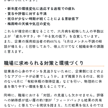
新年度の環境変化に適応する過程での疲れ
賞与や評価に対する不満
祝日が少ない時期が続くことによる意欲低下
梅雨時の天候や気圧の変化
これらが複合的に重なることで、六月病を経験した人の半数以
上が 「疲れやすさ」や「やる気の低下」を自覚しています。
また、企業の採用担当者の約46％も「6月はメンタル不調の相
談が増える」と回答しており、個人だけでなく組織全体の課題
と言えます。
職場に求められる対策と環境づくり
従業員の心身のサインを見逃さないために、企業側にはどのよ
うなアプローチが必要でしょうか。まず推奨されるのは、祝日
のない6月に「有給休暇の取得促進」などを行い、物理的に休
息を取りやすい環境を整えることです。
同時に、職場における「対話」の見直しも欠かせません。評価
への納得感が低い層の約7割が「フィードバックも結果の共有
もない」と答えている現状を踏まえ、ただ結果を伝えるのでは