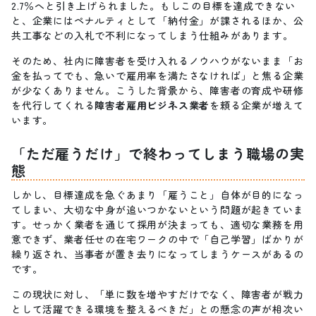
2.7％へと引き上げられました。もしこの目標を達成できない
と、企業にはペナルティとして「納付金」が課されるほか、公
共工事などの入札で不利になってしまう仕組みがあります。
そのため、社内に障害者を受け入れるノウハウがないまま「お
金を払ってでも、急いで雇用率を満たさなければ」と焦る企業
が少なくありません。こうした背景から、障害者の育成や研修
を代行してくれる
障害者雇用ビジネス業者
を頼る企業が増えて
います。
「ただ雇うだけ」で終わってしまう職場の実
態
しかし、目標達成を急ぐあまり「雇うこと」自体が目的になっ
てしまい、大切な中身が追いつかないという問題が起きていま
す。せっかく業者を通じて採用が決まっても、適切な業務を用
意できず、業者任せの在宅ワークの中で「自己学習」ばかりが
繰り返され、当事者が置き去りになってしまうケースがあるの
です。
この現状に対し、「単に数を増やすだけでなく、障害者が戦力
として活躍できる環境を整えるべきだ」との懸念の声が相次い